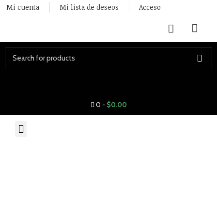
Mi cuenta
Mi lista de deseos
Acceso
Start typing to see posts you are looking for.
0
-
$
0.00