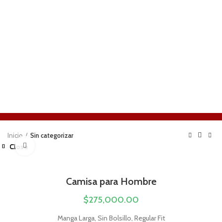
Inicio
Sin categorizar
Click to enlarge
Close
Close
Close
Close
Close
Close
Close
Close
Camisa para Hombre
$
Manga Larga, Sin Bolsillo, Regular Fit