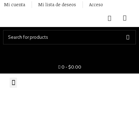
Mi cuenta
Mi lista de deseos
Acceso
Start typing to see posts you are looking for.
0
-
$
0.00