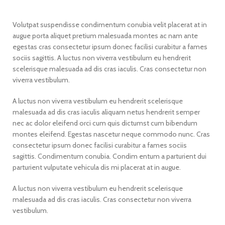
Volutpat suspendisse condimentum conubia velit placerat at in
augue porta aliquet pretium malesuada montes ac nam ante
egestas cras consectetur ipsum donec facilisi curabitur a fames
sociis sagittis. A luctus non viverra vestibulum eu hendrerit
scelerisque malesuada ad dis cras iaculis. Cras consectetur non
viverra vestibulum.
A luctus non viverra vestibulum eu hendrerit scelerisque
malesuada ad dis cras iaculis aliquam netus hendrerit semper
nec ac dolor eleifend orci cum quis dictumst cum bibendum
montes eleifend. Egestas nascetur neque commodo nunc. Cras
consectetur ipsum donec facilisi curabitur a fames sociis
sagittis. Condimentum conubia. Condim entum a parturient dui
parturient vulputate vehicula dis mi placerat at in augue.
A luctus non viverra vestibulum eu hendrerit scelerisque
malesuada ad dis cras iaculis. Cras consectetur non viverra
vestibulum.