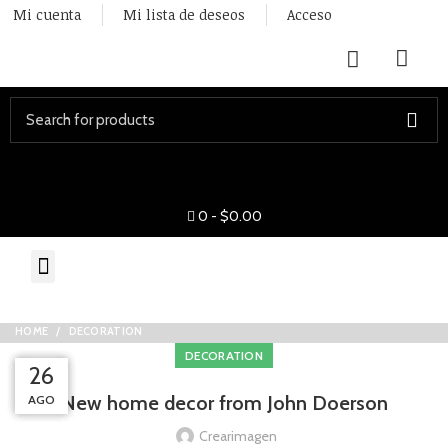
Mi cuenta
Mi lista de deseos
Acceso
Start typing to see posts you are looking for.
0
-
$
0.00
HOME
DECORATION
DECORATION
26
26
27
27
New home decor from John Doerson
AGO
AGO
AGO
AGO
Crearimagen