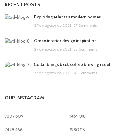
RECENT POSTS
Exploring Atlanta’s modern homes
27 de agosto de 2021
27 Comments
Green interior design inspiration
27 de agosto de 2021
23 Comments
Collar brings back coffee brewing ritual
27 de agosto de 2021
26 Comments
OUR INSTAGRAM
7807
609
1459
818
7498
466
1980
115