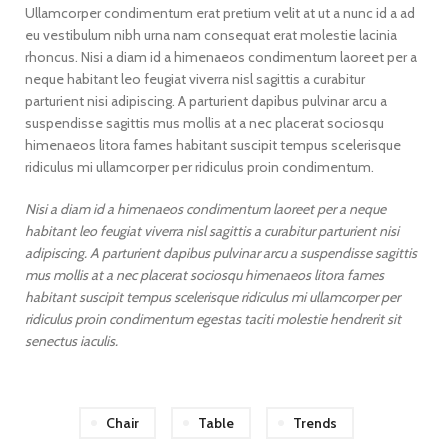
Ullamcorper condimentum erat pretium velit at ut a nunc id a ad
eu vestibulum nibh urna nam consequat erat molestie lacinia
rhoncus. Nisi a diam id a himenaeos condimentum laoreet per a
neque habitant leo feugiat viverra nisl sagittis a curabitur
parturient nisi adipiscing. A parturient dapibus pulvinar arcu a
suspendisse sagittis mus mollis at a nec placerat sociosqu
himenaeos litora fames habitant suscipit tempus scelerisque
ridiculus mi ullamcorper per ridiculus proin condimentum.
Nisi a diam id a himenaeos condimentum laoreet per a neque
habitant leo feugiat viverra nisl sagittis a curabitur parturient nisi
adipiscing. A parturient dapibus pulvinar arcu a suspendisse sagittis
mus mollis at a nec placerat sociosqu himenaeos litora fames
habitant suscipit tempus scelerisque ridiculus mi ullamcorper per
ridiculus proin condimentum egestas taciti molestie hendrerit sit
senectus iaculis.
Chair
Table
Trends