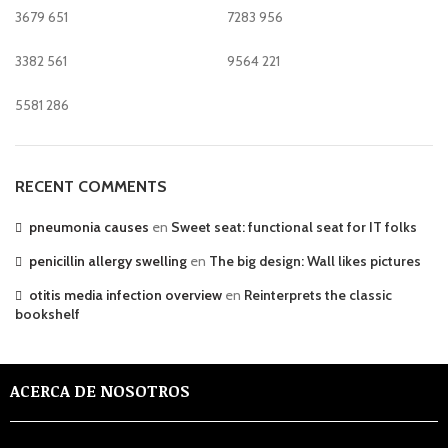
3679
651
7283
956
3382
561
9564
221
5581
286
RECENT COMMENTS
pneumonia causes
en
Sweet seat: functional seat for IT folks
penicillin allergy swelling
en
The big design: Wall likes pictures
otitis media infection overview
en
Reinterprets the classic
bookshelf
ACERCA DE NOSOTROS