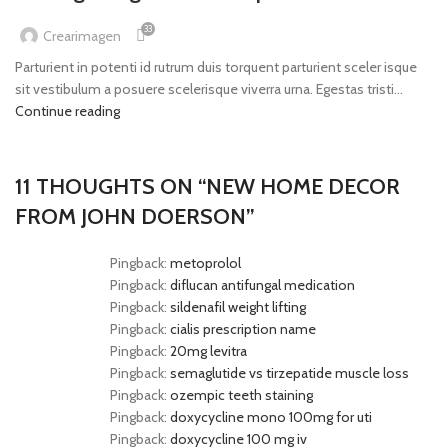
33
Crearimagen
Parturient in potenti id rutrum duis torquent parturient sceler isque
sit vestibulum a posuere scelerisque viverra urna. Egestas tristi...
Continue reading
11 THOUGHTS ON “
NEW HOME DECOR
FROM JOHN DOERSON
”
Pingback:
metoprolol
Pingback:
diflucan antifungal medication
Pingback:
sildenafil weight lifting
Pingback:
cialis prescription name
Pingback:
20mg levitra
Pingback:
semaglutide vs tirzepatide muscle loss
Pingback:
ozempic teeth staining
Pingback:
doxycycline mono 100mg for uti
Pingback:
doxycycline 100 mg iv